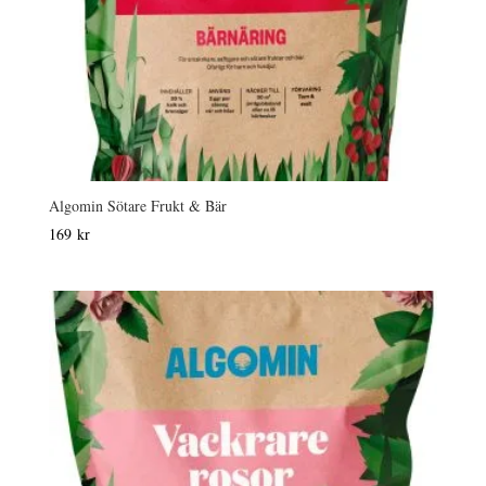
Algomin Sötare Frukt & Bär
169
kr