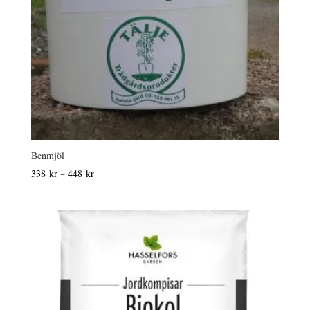
Benmjöl
Prisintervall:
338
kr
–
448
kr
338 kr
till
448 kr