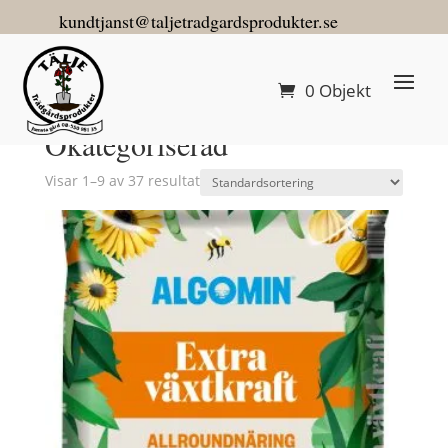
kundtjanst@taljetradgardsprodukter.se
0 Objekt
Hem
/ Okategoriserad
Okategoriserad
Visar 1–9 av 37 resultat