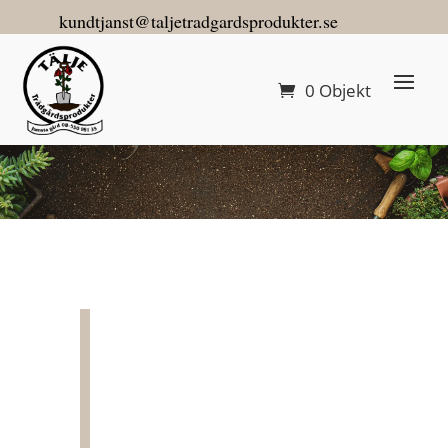
kundtjanst@taljetradgardsprodukter.se
0 Objekt
Eko Hönsgödsel 20 L