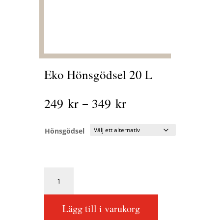
Eko Hönsgödsel 20 L
Prisintervall:
–
249
kr
349
kr
249 kr
till
Hönsgödsel
349 kr
Eko
Hönsgödsel
20
L
Lägg till i varukorg
mängd