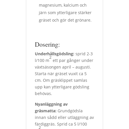
magnesium, kalcium och
järn som ytterligare stärker
gräset och gör det grönare.
Dosering:
Underhållsgödsling:
sprid 2-3
2
l/100 m
ett par gånger under
växtsäsongen april – augusti.
Starta när gräset vuxit ca 5
cm. Om gräsklippet samlas
upp kan ytterligare gödsling
behövas.
Nyanläggning av
gräsmatta:
Grundgödsla
innan sådd eller utläggning av
färdiggräs. Sprid ca 5 l/100
2