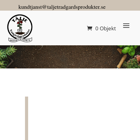
kundtjanst@taljetradgardsprodukter.se
0 Objekt
Gräsmattegödsel Go