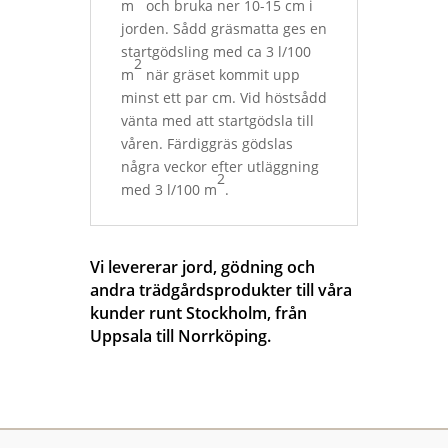
m
och bruka ner 10-15 cm i
jorden. Sådd gräsmatta ges en
startgödsling med ca 3 l/100
2
m
när gräset kommit upp
minst ett par cm. Vid höstsådd
vänta med att startgödsla till
våren. Färdiggräs gödslas
några veckor efter utläggning
2
med 3 l/100 m
.
Vi levererar jord, gödning och
andra trädgårdsprodukter till våra
kunder runt Stockholm, från
Uppsala till Norrköping.