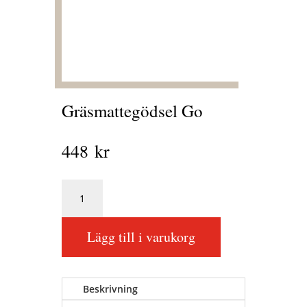
Gräsmattegödsel Go
448
kr
Gräsmattegödsel
Go
mängd
Lägg till i varukorg
Beskrivning