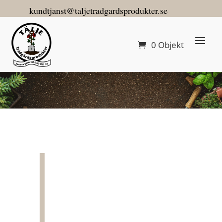
kundtjanst@taljetradgardsprodukter.se
0 Objekt
Grönare gräs 5 kg