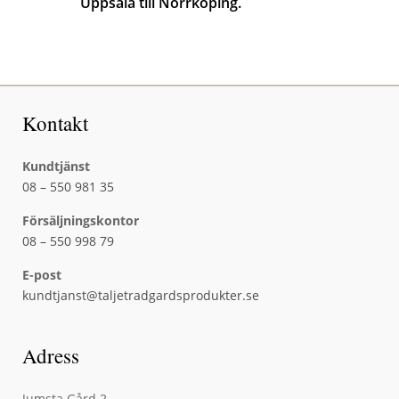
Uppsala till Norrköping.
Kontakt
Kundtjänst
08 – 550 981 35
Försäljningskontor
08 – 550 998 79
E-post
kundtjanst@taljetradgardsprodukter.se
Adress
Jumsta Gård 2