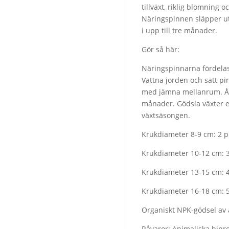
tillväxt, riklig blomning o
Näringspinnen släpper u
i upp till tre månader.
Gör så här:
Näringspinnarna fördelas 
Vattna jorden och sätt p
med jämna mellanrum. Åt
månader. Gödsla växter 
växtsäsongen.
Krukdiameter 8-9 cm: 2 p
Krukdiameter 10-12 cm: 
Krukdiameter 13-15 cm: 
Krukdiameter 16-18 cm: 
Organiskt NPK-gödsel av 
Råvaror: Animaliska bipro