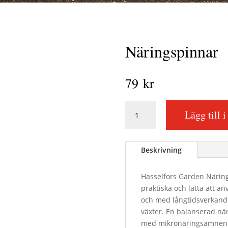
Näringspinnar
79
kr
Näringspinnar
Lägg till 
mängd
Beskrivning
Hasselfors Garden Närin
praktiska och lätta att a
och med långtidsverkande
växter. En balanserad n
med mikronäringsämnen 