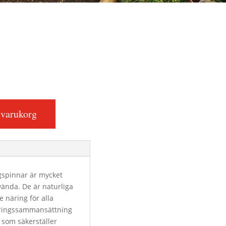
i varukorg
gspinnar är mycket
nvända. De är naturliga
 näring för alla
äringssammansättning
som säkerställer