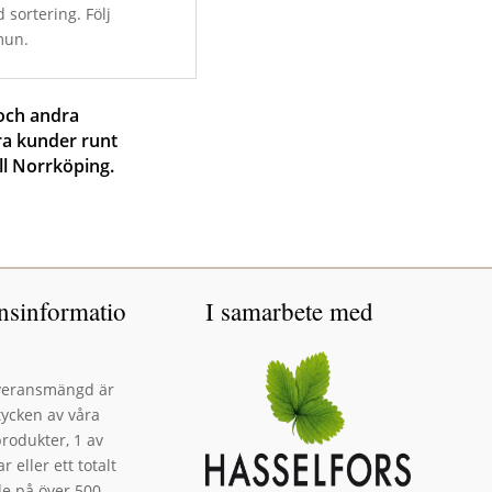
 sortering. Följ
mun.
 och andra
ra kunder runt
ll Norrköping.
nsinformatio
I samarbete med
everansmängd är
tycken av våra
rodukter, 1 av
r eller ett totalt
e på över 500