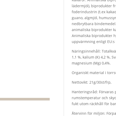
lädermjöl), biprodukter f
foderindustrin (t.ex kaka
guano, algmjöl, humussyro
nedbrytbara bindemedel.
animaliska biprodukter ka
Animaliska biprodukter 
uppvärmning enligt EU:s 
Näringsinnehåll: Totalkväv
1,1 %, kalium (K) 4,2 %, Sv
magnesium (Mg) 0,4%.
Organiskt material i torr
Nettovikt: 21g/30st/frp,
Hanteringsråd: Förvaras p
rumstemperatur och skyd
fukt utom räckhåll för ba
Återvinn för miljön: Förp