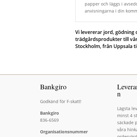
papper och läggs i avsedd
anvisningarna i din kom
Vi levererar jord, gödning
trädgårdsprodukter till vå
Stockholm, från Uppsala ti
Bankgiro
Levera
n
Godkänd för F-skatt!
Lägsta l
Bankgiro
minst 4 s
836-6569
säckade p
våra hinka
Organisationsnummer
ordervärd