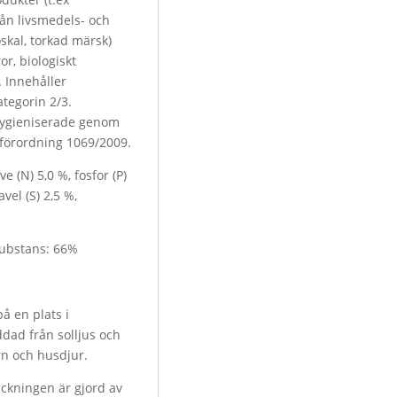
rån livsmedels- och
oskal, torkad märsk)
r, biologiskt
 Innehåller
tegorin 2/3.
hygieniserade genom
förordning 1069/2009.
e (N) 5,0 %, fosfor (P)
avel (S) 2,5 %,
substans: 66%
å en plats i
dad från solljus och
rn och husdjur.
ackningen är gjord av