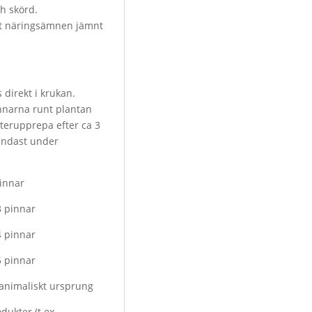
ch skörd.
t näringsämnen jämnt
direkt i krukan.
innarna runt plantan
erupprepa efter ca 3
endast under
innar
3 pinnar
4 pinnar
5 pinnar
animaliskt ursprung
dukter (t.ex